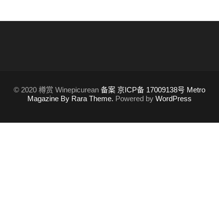
© 2020 樽赏 Winepicurean
备案 京ICP备 17009138号
Metro
Magazine By Rara Theme.
Powered by
WordPress