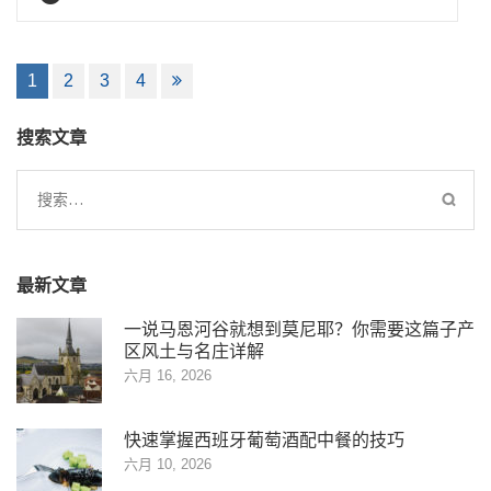
文
1
2
3
4
章
导
搜索文章
航
搜
索：
最新文章
一说马恩河谷就想到莫尼耶？你需要这篇子产
区风土与名庄详解
六月 16, 2026
快速掌握西班牙葡萄酒配中餐的技巧
六月 10, 2026