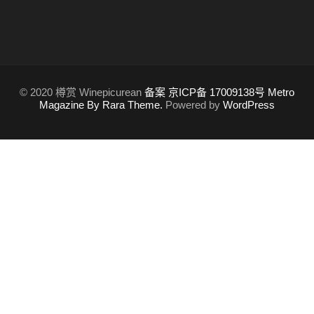
© 2020 樽赏 Winepicurean
备案 京ICP备 17009138号
Metro
Magazine By Rara Theme.
Powered by
WordPress