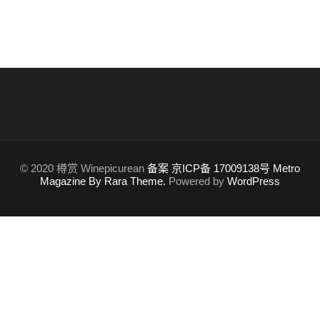
© 2020 樽赏 Winepicurean
备案 京ICP备 17009138号
Metro
Magazine By Rara Theme.
Powered by
WordPress