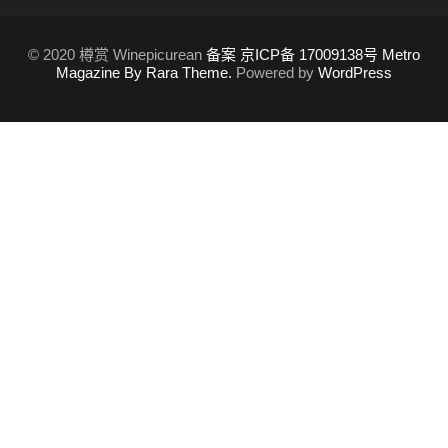
© 2020 樽赏 Winepicurean
备案 京ICP备 17009138号
Metro
Magazine By Rara Theme.
Powered by
WordPress