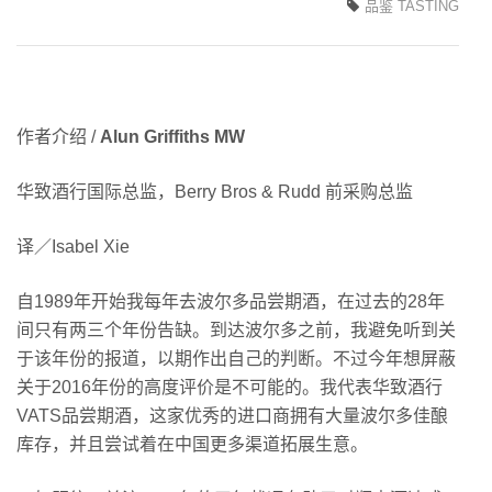
品鉴 TASTING
GRI
MW
的
独
家
作者介绍 /
Alun Griffiths MW
波
尔
华致酒行国际总监，Berry Bros & Rudd 前采购总监
多
期
译／Isabel Xie
酒
报
自1989年开始我每年去波尔多品尝期酒，在过去的28年
告
间只有两三个年份告缺。到达波尔多之前，我避免听到关
于该年份的报道，以期作出自己的判断。不过今年想屏蔽
关于2016年份的高度评价是不可能的。我代表华致酒行
VATS品尝期酒，这家优秀的进口商拥有大量波尔多佳酿
库存，并且尝试着在中国更多渠道拓展生意。