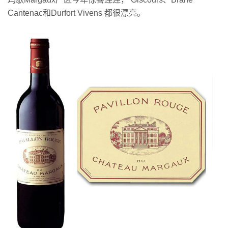
Cantenac和Durfort Vivens 都很漂亮。