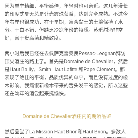
因为单宁精细，平衡感佳，年轻时也可亲近。这几年漫长
的印度式夏天总是让赤霞珠获益，达到完全成熟。不过今
年右岸也很成功，在干旱期，富含黏土的土壤保持了水
分。干白不错，但缺乏冷凉年份的特质。苏玳甜酒非常
好，富于贵腐菌和精致度。
两小时后我已经在去佩萨克雷奥良Pessac-Leognan拜访
顶尖酒庄的路上了。首先是Domaine de Chevalier，然后
是Haut Bailly、Smith Haut Lafitte 和Pape Clement。都
表现了绝佳的平衡，品质优异的单宁，而且没有过度的橡
木影响。我痛恨新橡木带来的舌头发干的感觉，所以这些
还在幼年的酒尝起来挺愉快。
Domaine de Chevalier酒庄内的期酒品鉴
然后品尝了La Mission Haut Brion和Haut Brion。多数人