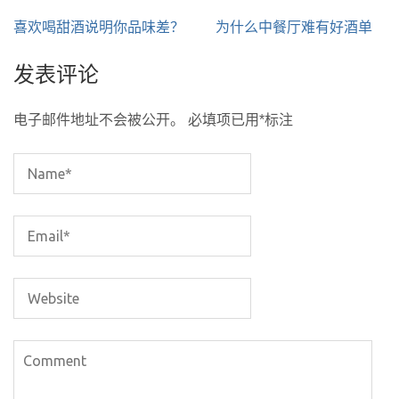
文
喜欢喝甜酒说明你品味差？
为什么中餐厅难有好酒单
章
发表评论
导
航
电子邮件地址不会被公开。
必填项已用
*
标注