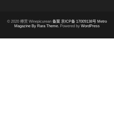
© 2020 樽赏 Winepicurean
备案 京ICP备 17009138号
Metro
Magazine By Rara Theme.
Powered by
WordPress