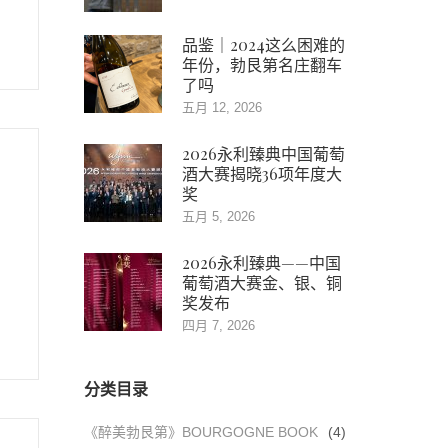
品鉴｜2024这么困难的
年份，勃艮第名庄翻车
了吗
五月 12, 2026
2026永利臻典中国葡萄
酒大赛揭晓36项年度大
奖
五月 5, 2026
2026永利臻典——中国
葡萄酒大赛金、银、铜
奖发布
四月 7, 2026
分类目录
《醉美勃艮第》BOURGOGNE BOOK
(4)