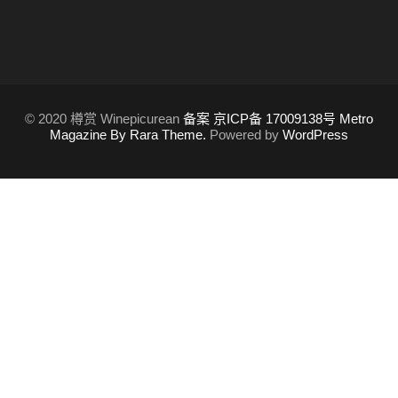
© 2020 樽赏 Winepicurean
备案 京ICP备 17009138号
Metro
Magazine By Rara Theme.
Powered by
WordPress