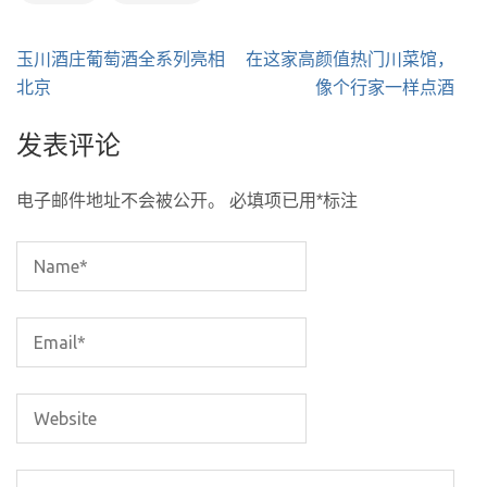
文
玉川酒庄葡萄酒全系列亮相
在这家高颜值热门川菜馆，
章
北京
像个行家一样点酒
导
发表评论
航
电子邮件地址不会被公开。
必填项已用
*
标注