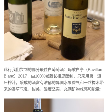
此行我们尝到的部分最佳白葡萄酒：玛歌白亭（Pavillon
Blanc）2017，由100%老藤长相思酿制，只采用第一道
压榨汁，酿成的酒富有浓郁的异国水果香气和一丝橡木带
来的香草气息，甜美，酸度坚实，充满矿物咸感和能量；