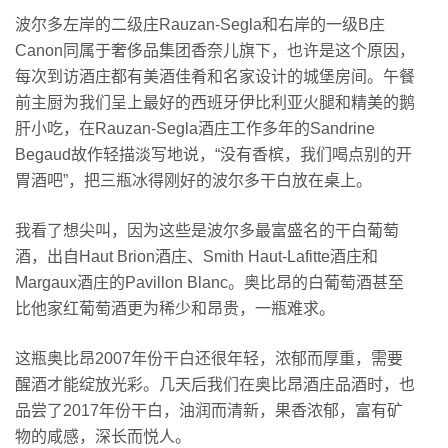
尔
波尔多左岸的二级庄Rauzan-Segla和右岸的一级B庄
多
Canon同属于奢侈品集团香奈儿旗下，也许是这个原因，
干
每次到访酒庄都有美酒佳肴和名家设计的城堡房间。午餐
白
前主厨为我们呈上最好的西班牙伊比利亚火腿和精美的鹅
葡
肝小吃，在Rauzan-Segla酒庄工作多年的Sandrine
萄
Begaud故作轻描淡写地说，“没有香槟，我们喝点别的开
酒
胃酒吧”，把三瓶冰得刚好的波尔多干白放在桌上。
我看了想尖叫，因为这些是波尔多最富盛名的干白葡萄
酒，出自Haut Brion酒庄、Smith Haut-Lafitte酒庄和
Margaux酒庄的Pavillon Blanc。奥比昂的白葡萄酒甚至
比他家红葡萄酒更为稀少和昂贵，一瓶难求。
这瓶奥比昂2007年份干白还很年轻，浓郁而厚重，需要
醒酒才能绽放光彩。几天后我们在奥比昂酒庄品酒时，也
品尝了2017年份干白，油润而清新，果香浓郁，富有矿
物的咸感，深长而悦人。