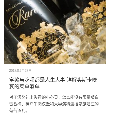
2017年2月27日
拿奖与吃喝都是人生大事 详解奥斯卡晚
宴的菜单酒单
对于颁奖礼上失意的小心灵，怎么能没有限量版白
雪香槟、神户牛肉汉堡和大导演科波拉家族酒庄的
葡萄酒呢。