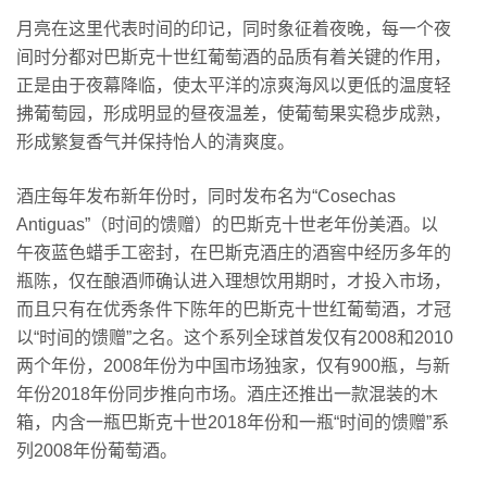
月亮在这里代表时间的印记，同时象征着夜晚，每一个夜
间时分都对巴斯克十世红葡萄酒的品质有着关键的作用，
正是由于夜幕降临，使太平洋的凉爽海风以更低的温度轻
拂葡萄园，形成明显的昼夜温差，使葡萄果实稳步成熟，
形成繁复香气并保持怡人的清爽度。
酒庄每年发布新年份时，同时发布名为“Cosechas
Antiguas”（时间的馈赠）的巴斯克十世老年份美酒。
以
午夜蓝色蜡手工密封，在巴斯克酒庄的酒窖中经历多年的
瓶陈，仅在酿酒师确认进入理想饮用期时，才投入市场，
而且只有在优秀条件下陈年的巴斯克十世红葡萄酒，才冠
以“时间的馈赠”之名。
这个系列全球首发仅有2008和2010
两个年份，2008年份为中国市场独家，仅有900瓶，与新
年份2018年份同步推向市场。
酒庄还推出一款混装的木
箱，内含一瓶巴斯克十世2018年份和一瓶“时间的馈赠”系
列2008年份葡萄酒。