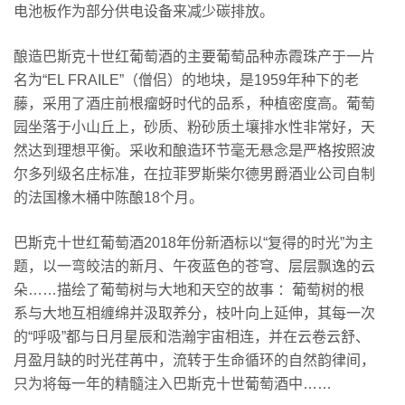
电池板作为部分供电设备来减少碳排放。
酿造巴斯克十世红葡萄酒的主要葡萄品种赤霞珠产于一片
名为“EL FRAILE”（僧侣）的地块，是1959年种下的老
藤，采用了酒庄前根瘤蚜时代的品系，种植密度高。葡萄
园坐落于小山丘上，砂质、粉砂质土壤排水性非常好，天
然达到理想平衡。采收和酿造环节毫无悬念是严格按照波
尔多列级名庄标准，在拉菲罗斯柴尔德男爵酒业公司自制
的法国橡木桶中陈酿18个月。
巴斯克十世红葡萄酒2018年份新酒标以“复得的时光”为主
题，以一弯皎洁的新月、午夜蓝色的苍穹、层层飘逸的云
朵……描绘了葡萄树与大地和天空的故事 ：葡萄树的根
系与大地互相缠绵并汲取养分，枝叶向上延伸，其每一次
的“呼吸”都与日月星辰和浩瀚宇宙相连，并在云卷云舒、
月盈月缺的时光荏苒中，流转于生命循环的自然韵律间，
只为将每一年的精髓注入巴斯克十世葡萄酒中……