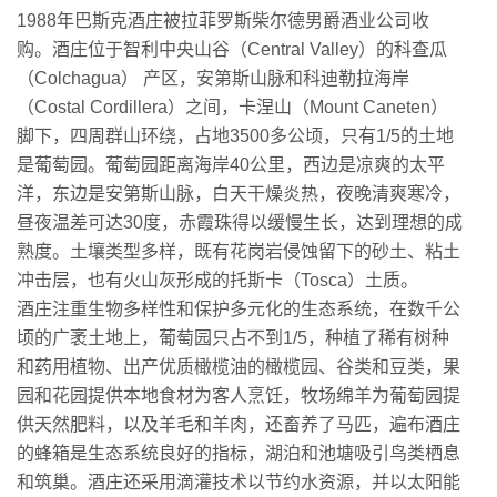
1988年巴斯克酒庄被拉菲罗斯柴尔德男爵酒业公司收
购。酒庄位于智利中央山谷（Central Valley）的科查瓜
（Colchagua） 产区，安第斯山脉和科迪勒拉海岸
（Costal Cordillera）之间，卡涅山（Mount Caneten）
脚下，四周群山环绕，占地3500多公顷，只有1/5的土地
是葡萄园。葡萄园距离海岸40公里，西边是凉爽的太平
洋，东边是安第斯山脉，白天干燥炎热，夜晚清爽寒冷，
昼夜温差可达30度，赤霞珠得以缓慢生长，达到理想的成
熟度。土壤类型多样，既有花岗岩侵蚀留下的砂土、粘土
冲击层，也有火山灰形成的托斯卡（Tosca）土质。
酒庄注重生物多样性和保护多元化的生态系统，在数千公
顷的广袤土地上，葡萄园只占不到1/5，种植了稀有树种
和药用植物、出产优质橄榄油的橄榄园、谷类和豆类，果
园和花园提供本地食材为客人烹饪，牧场绵羊为葡萄园提
供天然肥料，以及羊毛和羊肉，还畜养了马匹，遍布酒庄
的蜂箱是生态系统良好的指标，湖泊和池塘吸引鸟类栖息
和筑巢。酒庄还采用滴灌技术以节约水资源，并以太阳能