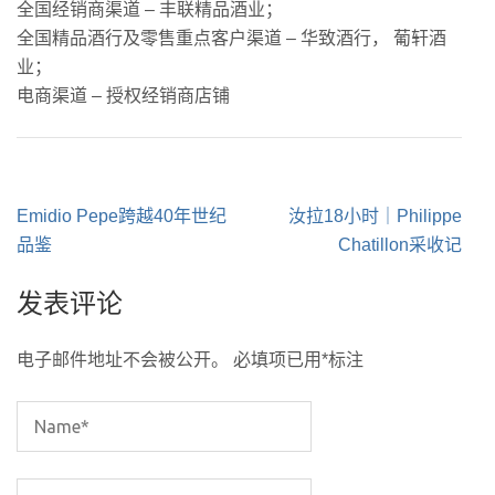
全国经销商渠道 – 丰联精品酒业；
全国精品酒行及零售重点客户渠道 – 华致酒行，
葡轩酒
业；
电商渠道 – 授权经销商店铺
文
Emidio Pepe跨越40年世纪
汝拉18小时｜Philippe
章
品鉴
Chatillon采收记
导
发表评论
航
电子邮件地址不会被公开。
必填项已用
*
标注