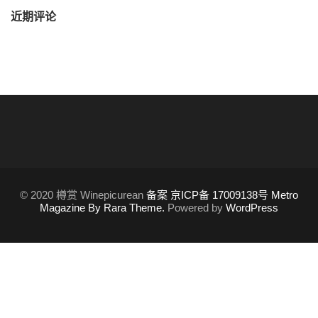
近期评论
© 2020 樽赏 Winepicurean
备案 京ICP备 17009138号
Metro
Magazine By Rara Theme.
Powered by
WordPress