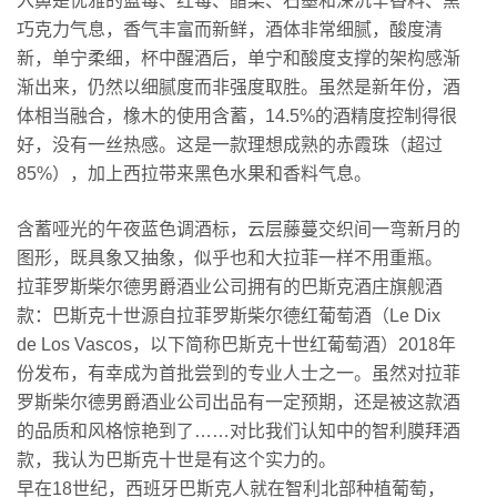
入鼻是优雅的蓝莓、红莓、醋栗、石墨和深沉辛香料、黑
一
巧克力气息，香气丰富而新鲜，酒体非常细腻，酸度清
个
新，单宁柔细，杯中醒酒后，单宁和酸度支撑的架构感渐
智
渐出来，仍然以细腻度而非强度取胜。虽然是新年份，酒
利
体相当融合，橡木的使用含蓄，14.5%的酒精度控制得很
膜
好，没有一丝热感。这是一款理想成熟的赤霞珠（超过
拜
85%），加上西拉带来黑色水果和香料气息。
酒？
含蓄哑光的午夜蓝色调酒标，云层藤蔓交织间一弯新月的
图形，既具象又抽象，似乎也和大拉菲一样不用重瓶。
拉菲罗斯柴尔德男爵酒业公司拥有的巴斯克酒庄旗舰酒
款：巴斯克十世源自拉菲罗斯柴尔德红葡萄酒（Le Dix
de Los Vascos，以下简称巴斯克十世红葡萄酒）2018年
份发布，有幸成为首批尝到的专业人士之一。虽然对拉菲
罗斯柴尔德男爵酒业公司出品有一定预期，还是被这款酒
的品质和风格惊艳到了……对比我们认知中的智利膜拜酒
款，我认为巴斯克十世是有这个实力的。
早在18世纪，西班牙巴斯克人就在智利北部种植葡萄，