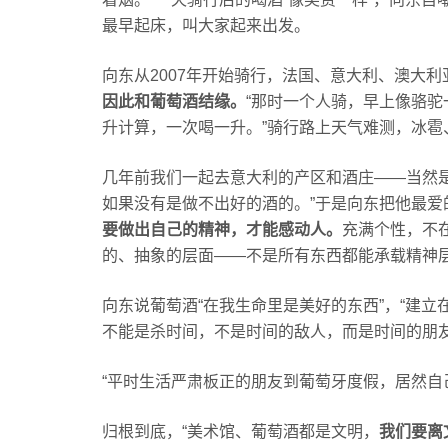
最早起床，叫大家起来出发。
向东从2007年开始骑行，法国、意大利、澳大
因此和葡萄酒结缘。
“那时一个人骑，早上像骆
升计算，一次喝一升。”骑行路上天气难测，冰雹
几年前我们一起去意大利的产区和酒庄——当然
如果没有是做不出好的酒的。”于是向东把他最爱
要做出自己的精神，才能感动人。
充满个性，不
的、抽象的层面——不是所有东西都能承载精神
向东说葡萄酒“在我生命里是美好的东西”，“建立
不能是杀时间，不是时间的敌人，而是时间的朋
“平时生活严肃板正的朋友到葡萄牙度假，居然自
归根到底，“美术馆、葡萄酒都是文明，
我们要离