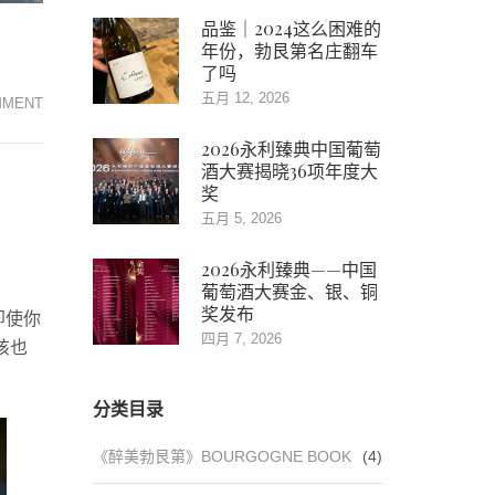
品鉴｜2024这么困难的
年份，勃艮第名庄翻车
了吗
五月 12, 2026
MMENT
008
号
2026永利臻典中国葡萄
灵
酒大赛揭晓36项年度大
魂
奖
酒
五月 5, 2026
徒
2026永利臻典——中国
|
葡萄酒大赛金、银、铜
张
奖发布
即使你
向
四月 7, 2026
该也
东：
恰
分类目录
似
酒
《醉美勃艮第》BOURGOGNE BOOK
(4)
与