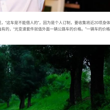
路况，“这车是不能借人的”，因为是个人订制，要收集将近20项身
有的，“光变速套件就值外面一辆公路车的价格。”一辆车的价格