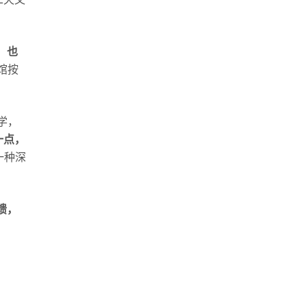
，也
馆按
学，
一点，
一种深
馈，