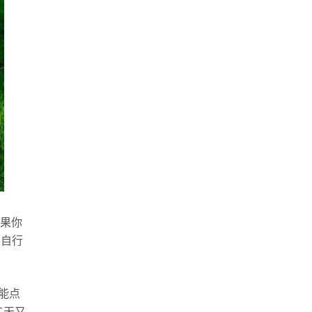
果你
在自行
能点
二天又