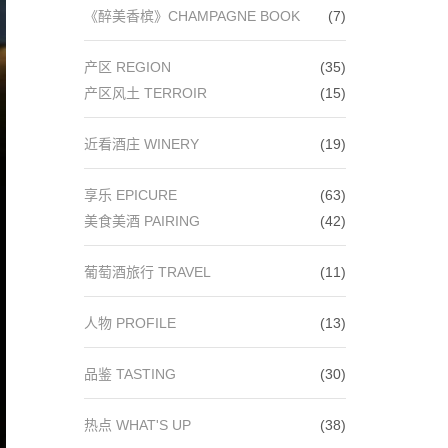
自
《醉美香槟》CHAMPAGNE BOOK
(7)
行
车
产区 REGION
(35)
产区风土 TERROIR
(15)
近看酒庄 WINERY
(19)
享乐 EPICURE
(63)
美食美酒 PAIRING
(42)
葡萄酒旅行 TRAVEL
(11)
人物 PROFILE
(13)
品鉴 TASTING
(30)
热点 WHAT'S UP
(38)