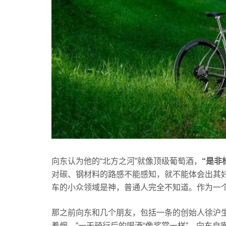
向东认为他的“北方之河”就像顶级葡萄酒，
“是非
对碳、钢材料的路感不能感知，就不能体会出其好。
车的小众领域是神，普通人完全不知道。作为一
那之前向东和几个朋友，包括一条的创始人徐沪生
着烟。”一天骑行后的喝酒“像奖赏一样”，向东