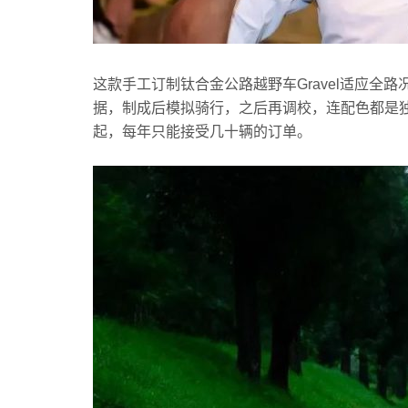
这款手工订制钛合金公路越野车Gravel适应全
据，制成后模拟骑行，之后再调校，连配色都是独
起，每年只能接受几十辆的订单。