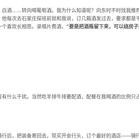
、白酒……转向喝葡萄酒。我为什么知道呢？向东时不时找我推
，他每次去石家庄探班前就和我说，订几箱酒发过去，要求都是
一个喜欢长相思。录唱片费酒，
“要是把酒瓶留下来，可以绕房子
有什么干扰。当然吃羊排牛排要配酒，配餐在我喝酒的比例只占
骑行后，把装备寄回去，现买开会行头，订个最好的酒店——骑