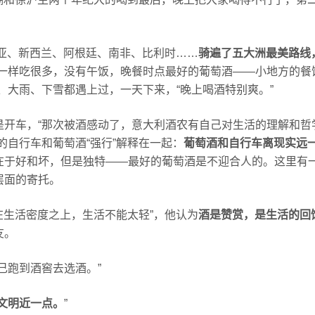
利亚、新西兰、阿根廷、南非、比利时……
骑遍了五大洲最美路线
驼一样吃很多，没有午饭，晚餐时点最好的葡萄酒——小地方的餐
、大雨、下雪都遇上过，一天下来，“晚上喝酒特别爽。”
是开车，“那次被酒感动了，意大利酒农有自己对生活的理解和哲
的自行车和葡萄酒“强行”解释在一起：
葡萄酒和自行车离现实远
在于好和坏，但是独特——
最好的葡萄酒是不迎合人的。
这里有
层面的寄托。
在生活密度之上，生活不能太轻”，他认为
酒是赞赏，是生活的回
友。
己跑到酒窖去选酒。”
文明近一点。
”