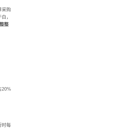
荐采购
干白，
整整
20%
行时每