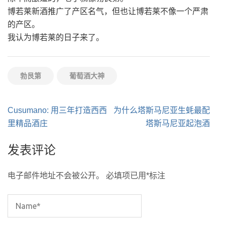
博若莱新酒推广了产区名气，但也让博若莱不像一个严肃
的产区。
我认为博若莱的日子来了。
勃艮第
葡萄酒大神
文
Cusumano: 用三年打造西西
为什么塔斯马尼亚生蚝最配
章
里精品酒庄
塔斯马尼亚起泡酒
导
发表评论
航
电子邮件地址不会被公开。
必填项已用
*
标注