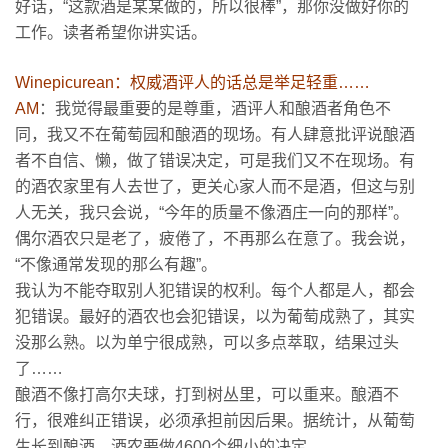
好话，“这款酒是某某做的，所以很棒”，那你没做好你的
工作。读者希望你讲实话。
Winepicurean：权威酒评人的话总是举足轻重……
AM
：我觉得最重要的是尊重，酒评人和酿酒者角色不
同，我又不在葡萄园和酿酒的现场。有人肆意批评说酿酒
者不自信、懒，做了错误决定，可是我们又不在现场。有
的酒农家里有人去世了，更关心家人而不是酒，但这与别
人无关，我只会说，“今年的质量不像酒庄一向的那样”。
偶尔酒农只是老了，疲倦了，不再那么在意了。我会说，
“不像通常发现的那么有趣”。
我认为不能夺取别人犯错误的权利。每个人都是人，都会
犯错误。最好的酒农也会犯错误，以为葡萄成熟了，其实
没那么熟。以为单宁很成熟，可以多点萃取，结果过头
了……
酿酒不像打高尔夫球，打到树丛里，可以重来。酿酒不
行，很难纠正错误，必须承担前因后果。据统计，从葡萄
生长到酿酒，酒农要做4600个细小的决定。