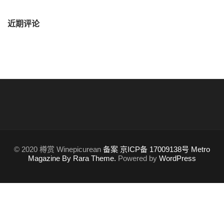
近期评论
© 2020 樽赏 Winepicurean
备案 京ICP备 17009138号
Metro
Magazine By Rara Theme.
Powered by
WordPress