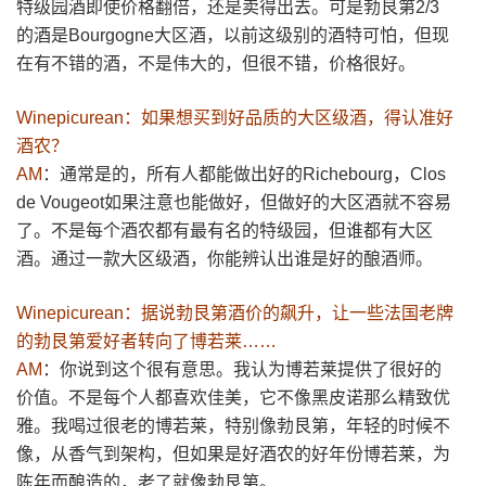
特级园酒即使价格翻倍，还是卖得出去。可是勃艮第2/3
的酒是Bourgogne大区酒，以前这级别的酒特可怕，但现
在有不错的酒，不是伟大的，但很不错，价格很好。
Winepicurean：如果想买到好品质的大区级酒，得认准好
酒农？
AM
：通常是的，所有人都能做出好的Richebourg，Clos
de Vougeot如果注意也能做好，但做好的大区酒就不容易
了。不是每个酒农都有最有名的特级园，但谁都有大区
酒。通过一款大区级酒，你能辨认出谁是好的酿酒师。
Winepicurean：据说勃艮第酒价的飙升，让一些法国老牌
的勃艮第爱好者转向了博若莱……
AM
：你说到这个很有意思。我认为博若莱提供了很好的
价值。不是每个人都喜欢佳美，它不像黑皮诺那么精致优
雅。我喝过很老的博若莱，特别像勃艮第，年轻的时候不
像，从香气到架构，但如果是好酒农的好年份博若莱，为
陈年而酿造的，老了就像勃艮第。