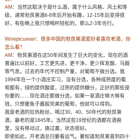
AM
：当然这取决于是什么酒，属于什么风格、风土和等
级，通常勃艮第酒6-8年后开始有趣，12-15年后变得很
好，有些晚上我只想喝杯轻松的，那么2-3年也行。
Winepicurean：很多中国的勃艮第酒爱好者喜欢老酒，你
怎么看？
AM
：勃艮第酒在这50年间发生了巨大的变化，现在的酒
普遍比以前好，工艺更先进，更干净，更少挥发酸、马厩
等气息。过去的年代不控制产量，对葡萄不做分选。我
1994年在一个小酒庄实习，没有分选，各种成熟度的葡
萄都有，绿的提供酸度，过熟的提供糖分，正好的那些是
你要的……现在酒庄都做分选，如果一家酒庄够大够有
钱，只想要鱼子酱般完美的葡萄，他就可以得到。
我是老酒的狂热粉丝，喝过30、40、50年代的勃艮第
酒，最老的是1845年。当然这些19世纪的酒都在酒窖
里，没有移动过，换过塞，状态很好。
即使如此，开老酒总归要看运气。要知道勃艮第直到四十