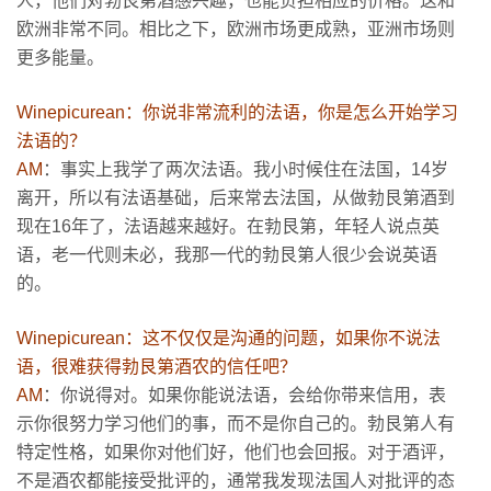
人，他们对勃艮第酒感兴趣，也能负担相应的价格。这和
欧洲非常不同。相比之下，欧洲市场更成熟，亚洲市场则
更多能量。
Winepicurean：你说非常流利的法语，你是怎么开始学习
法语的？
AM
：事实上我学了两次法语。我小时候住在法国，14岁
离开，所以有法语基础，后来常去法国，从做勃艮第酒到
现在16年了，法语越来越好。在勃艮第，年轻人说点英
语，老一代则未必，我那一代的勃艮第人很少会说英语
的。
Winepicurean：这不仅仅是沟通的问题，如果你不说法
语，很难获得勃艮第酒农的信任吧？
AM
：你说得对。如果你能说法语，会给你带来信用，表
示你很努力学习他们的事，而不是你自己的。勃艮第人有
特定性格，如果你对他们好，他们也会回报。对于酒评，
不是酒农都能接受批评的，通常我发现法国人对批评的态