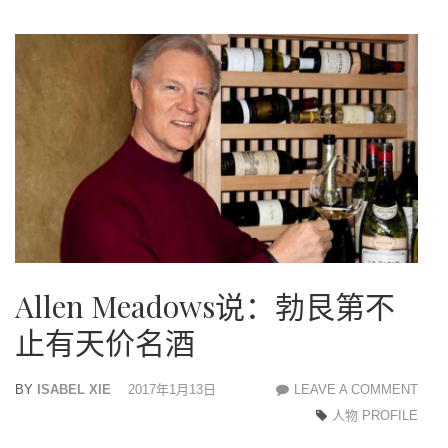
Allen Meadows说：勃艮第不
止有天价名酒
BY
ISABEL XIE
2017年1月13日
LEAVE A COMMENT
ALL
人物 PROFILE
MEA
说：