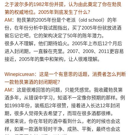
之于波尔多的1982年份并提，认为由此奠定了你在勃艮
第的权威地位。2005年到底发生了什么？
AM
：勃艮第的2005年份是个老派（old school）的年
份，在年份分析中我试图指出，买了2005年份就放进酒
窖忘记它吧，它的架构决定了50年的陈年潜力。
很多人不理解，他们期待焰火。2005年上市后12个月后
进入封闭期，一直躲在壳里。2007、2009、2011更容易
接近，2005年的集中和架构，让人很难理解。
Winepicurean：这是一个有意思的话题，消费者怎么判断
一款勃艮第酒的封闭期呢？
AM
：这是很难回答的问题，只能凭感觉。我收藏勃艮第
酒多年，从错误中学习，知道不一定像你预期的那样。例
如1993年份，装瓶后2年很赞，接着进入长达12年封闭
期，很多人觉得失去希望了，而现在很多酒都很棒。
通常来说，你在年轻的酒中看到什么，老的时候也会这
样，如果一款酒年轻时干净、成熟、平衡，最终也会这