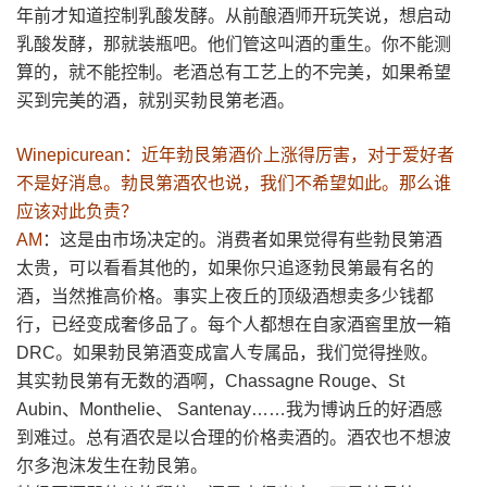
年前才知道控制乳酸发酵。从前酿酒师开玩笑说，想启动
乳酸发酵，那就装瓶吧。他们管这叫酒的重生。你不能测
算的，就不能控制。老酒总有工艺上的不完美，如果希望
买到完美的酒，就别买勃艮第老酒。
Winepicurean：近年勃艮第酒价上涨得厉害，对于爱好者
不是好消息。勃艮第酒农也说，我们不希望如此。那么谁
应该对此负责？
AM
：这是由市场决定的。消费者如果觉得有些勃艮第酒
太贵，可以看看其他的，如果你只追逐勃艮第最有名的
酒，当然推高价格。事实上夜丘的顶级酒想卖多少钱都
行，已经变成奢侈品了。每个人都想在自家酒窖里放一箱
DRC。如果勃艮第酒变成富人专属品，我们觉得挫败。
其实勃艮第有无数的酒啊，Chassagne Rouge、St
Aubin、Monthelie、 Santenay……我为博讷丘的好酒感
到难过。总有酒农是以合理的价格卖酒的。酒农也不想波
尔多泡沫发生在勃艮第。