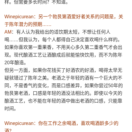
样。但需要多长时间？不知道。
Winepicurean：另一个勃艮第酒爱好者关系的问题是，关
于陈年潜力的预期……
AM
：有人认为我给出的适饮期太短，不想让任何人
喝……但我认为，每个人都得自己决定喜欢喝什么样的。
如果你喜欢第一重果香，不用关心多久第二重香气才会出
现。现代酿酒工艺让酒酿成后就能愉快饮用，而不为陈年
20年酿造。
但另一方面，如果你花钱买了好酒农的好酒，喝得太早无
疑就错过了陈年之美。老酒之于年轻的酒有一个巨大的不
同，不是香气的变化，而是口感差异，如果你尝过50年的
勃艮第老酒，口感是年轻的酒没法相比的。即使以今天的
酿酒工艺，也不能在年轻的酒中做出老酒的口感，只能靠
时间。
Winepicurean：你在工作之余喝酒，喜欢喝酒龄多少的
酒？